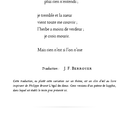
plus rien n’entends ;
je tremble et la sueur
vient toute me couvrir ;
l’herbe a moins de verdeur ;
je crois mourir.
Mais rien n’est si l’on n’ose
J. F. Berroyer
Traduction :
Cette traduction, ou plutôt cette variation sur un thème, est un clin d’œil au livre
inspirant de Philippe Brunet
L’égal des dieux : Cent versions d’un poème de Sappho
,
dans lequel est établi le texte grec présenté ici.