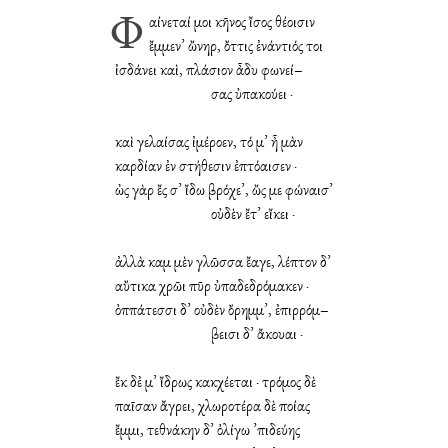
Φαίνεταί μοι κῆνος ἴσος θέοισιν
ἔμμεν᾽ ὤνηρ, ὄττις ἐνάντιός τοι
ἰσδάνει καὶ, πλάσιον ἆδυ φωνεί–
σας ὐπακούει ·
καὶ γελαίσας ἰμέροεν, τό μ᾽ ἦ μὰν
καρδίαν ἐν στήθεσιν ἐπτόαισεν ·
ὠς γὰρ ἔς σ᾽ ἴδω βρόχε᾽, ὤς με φώναισ᾽
οὐδὲν ἔτ᾽ εἴκει ·
ἀλλὰ καμ μὲν γλῶσσα ἔαγε, λέπτον δ᾽
αὔτικα χρῶι πῦρ ὐπαδεδρόμακεν ·
ὀππάτεσσι δ᾽ οὐδὲν ὄρημμ᾽, ἐπιρρόμ–
βεισι δ᾽ ἄκουαι ·
ἔκ δἐ μ᾽ ἴδρως κακχέεται · τρόμος δὲ
παῖσαν ἄγρει, χλωροτέρα δὲ ποίας
ἔμμι, τεθνάκην δ᾽ ὀλίγω ᾽πιδεύης