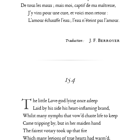
De tous les maux ; mais moi, captif de ma maîtresse,
J’y vins pour une cure, et voici mon retour :
L’amour échauffe l’eau ; l’eau n’éteint pas l’amour.
J. F. Berroyer
Traduction :
154
The little Love-god lying once asleep
Laid by his side his heart-inflaming brand,
Whilst many nymphs that vow’d chaste life to keep
Came tripping by; but in her maiden hand
The fairest votary took up that fire
Which many legions of true hearts had warm’d;