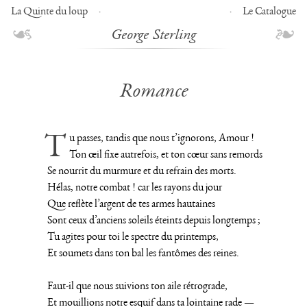
La Quinte du loup
Le Catalogue
George Sterling
Romance
Tu passes, tandis que nous t’ignorons, Amour !
Ton œil fixe autrefois, et ton cœur sans remords
Se nourrit du murmure et du refrain des morts.
Hélas, notre combat ! car les rayons du jour
Que reflète l’argent de tes armes hautaines
Sont ceux d’anciens soleils éteints depuis longtemps ;
Tu agites pour toi le spectre du printemps,
Et soumets dans ton bal les fantômes des reines.
Faut-il que nous suivions ton aile rétrograde,
Et mouillions notre esquif dans ta lointaine rade —