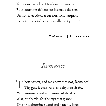
Tes océans franchis et tes dragons vaincus —
Et te trouvions debout sur la cendre des rois,
Un lion à tes côtés, et sur ton front narquois
La lueur des couchants merveilleux et perdus !
J. F. Berroyer
Traduction :
Romance
Thou passest, and we know thee not, Romance!
Thy gaze is backward, and thy heart is fed
With murmurs and with music of the dead.
Alas, our battle! for the rays that glance
On thy dethroning sword and haughty lance