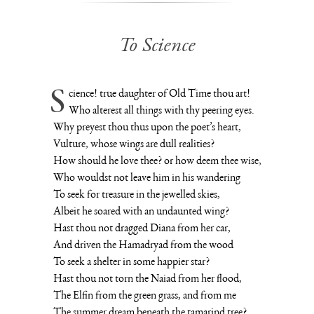
To Science
Science! true daughter of Old Time thou art!
Who alterest all things with thy peering eyes.
Why preyest thou thus upon the poet’s heart,
Vulture, whose wings are dull realities?
How should he love thee? or how deem thee wise,
Who wouldst not leave him in his wandering
To seek for treasure in the jewelled skies,
Albeit he soared with an undaunted wing?
Hast thou not dragged Diana from her car,
And driven the Hamadryad from the wood
To seek a shelter in some happier star?
Hast thou not torn the Naiad from her flood,
The Elfin from the green grass, and from me
The summer dream beneath the tamarind tree?