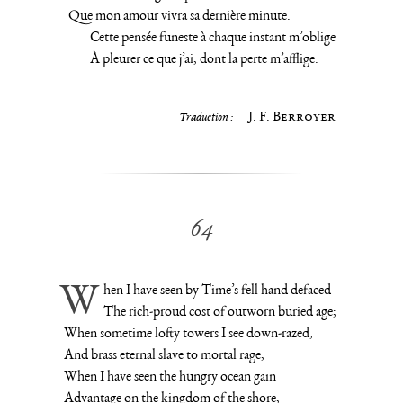
Que mon amour vivra sa dernière minute.
Cette pensée funeste à chaque instant m’oblige
À pleurer ce que j’ai, dont la perte m’afflige.
J. F. Berroyer
Traduction :
64
When I have seen by Time’s fell hand defaced
The rich-proud cost of outworn buried age;
When sometime lofty towers I see down-razed,
And brass eternal slave to mortal rage;
When I have seen the hungry ocean gain
Advantage on the kingdom of the shore,