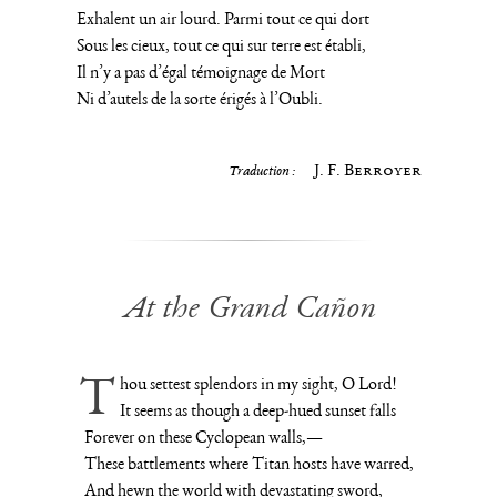
Exhalent un air lourd. Parmi tout ce qui dort
Sous les cieux, tout ce qui sur terre est établi,
Il n’y a pas d’égal témoignage de Mort
Ni d’autels de la sorte érigés à l’Oubli.
J. F. Berroyer
Traduction :
At the Grand Cañon
Thou settest splendors in my sight, O Lord!
It seems as though a deep-hued sunset falls
Forever on these Cyclopean walls,—
These battlements where Titan hosts have warred,
And hewn the world with devastating sword,