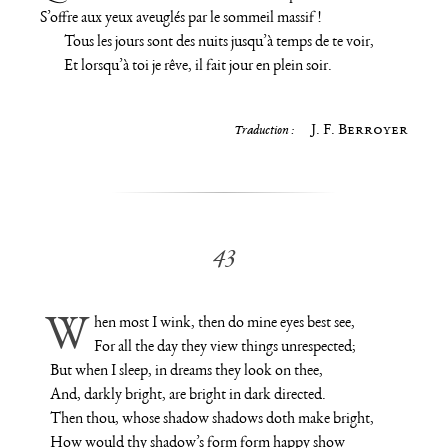
S’offre aux yeux aveuglés par le sommeil massif !
Tous les jours sont des nuits jusqu’à temps de te voir,
Et lorsqu’à toi je rêve, il fait jour en plein soir.
J. F. Berroyer
Traduction :
43
When most I wink, then do mine eyes best see,
For all the day they view things unrespected;
But when I sleep, in dreams they look on thee,
And, darkly bright, are bright in dark directed.
Then thou, whose shadow shadows doth make bright,
How would thy shadow’s form form happy show